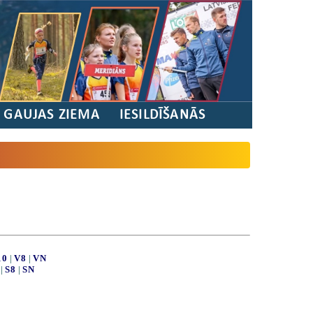
/ GAUJAS ZIEMA
IESILDĪŠANĀS
10
|
V8
|
VN
|
S8
|
SN