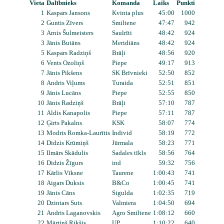
Vieta
Dalībnieks
Komanda
Laiks
Punkti
1
Kaspars Jansons
Kvinta plus
45:00
1000
2
Guntis Zīvers
Smiltene
47:47
942
3
Arnis Šulmeisters
Saulrīti
48:42
924
3
Jānis Butāns
Meridiāns
48:42
924
5
Kaspars Radziņš
Brāļi
48:56
920
6
Vents Ozoliņš
Piepe
49:17
913
7
Jānis Pikšens
SK Brīvnieki
52:50
852
8
Andris Viļums
Turaida
52:51
851
9
Jānis Lucāns
Piepe
52:55
850
10
Jānis Radziņš
Brāļi
57:10
787
11
Aldis Kanapolis
Piepe
57:11
787
12
Ģirts Pakalns
KSK
58:07
774
13
Modris Romka-Laurītis
Individ
58:19
772
14
Didzis Krūmiņš
Jūrmala
58:23
771
15
Ilmārs Skādulis
Sadales tīkls
58:56
764
16
Didzis Žīgurs
ind
59:32
756
17
Kārlis Vīksne
Taurene
1:00:43
741
18
Aigars Duksis
B&Co
1:00:45
741
19
Jānis Cāns
Sigulda
1:02:35
719
20
Dzintars Suts
Valmiera
1:04:50
694
21
Andris Laganovskis
Agro Smiltene
1:08:12
660
22
Mārtiņš Rikšis
UP
1:10:22
640