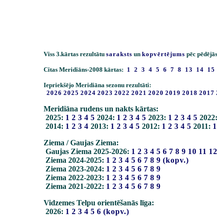
Viss 3.kārtas rezultātu
saraksts
un
kopvērtējums
pēc pēdējās
Citas Meridiāns-2008 kārtas:
1
2
3
4
5
6
7
8
13
14
15
Iepriekšējo Meridiāna sezonu rezultāti:
2026
2025
2024
2023
2022
2021
2020
2019
2018
2017
Meridiāna rudens un nakts kārtas:
2025:
1
2
3
4
5
2024:
1
2
3
4
5
2023:
1
2
3
4
5
2022
2014:
1
2
3
4
2013:
1
2
3
4
5
2012:
1
2
3
4
5
2011:
1
Ziema / Gaujas Ziema:
Gaujas Ziema 2025-2026:
1
2
3
4
5
6
7
8
9
10
11
1
Ziema 2024-2025:
1
2
3
4
5
6
7
8
9
(kopv.)
Ziema 2023-2024:
1
2
3
4
5
6
7
8
9
Ziema 2022-2023:
1
2
3
4
5
6
7
8
9
Ziema 2021-2022:
1
2
3
4
5
6
7
8
9
Vidzemes Telpu orientēšanās līga:
2026:
1
2
3
4
5
6
(kopv.)