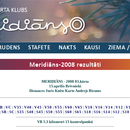
RUDENS
STAFETE
NAKTS
KAUSI
ZIEMA 
Meridiāns-2008 rezultāti
MERIDIĀNS - 2008 03.kārta
15.aprīlis Brīvnieki
Distances Juris Knēts Karte Andrejs Birums
B
|
VC
|
V35
|
V40
|
V45
|
V50
|
V55
|
V60
|
V65
|
V18
|
V16
|
V14
|
V12
|
V
|
SB
|
SC
|
S35
|
S40
|
S45
|
S50
|
S55
|
S60
|
S65
|
S18
|
S16
|
S14
|
S12
|
S10
VB 5.3 kilometri 15 kontrolpunkti