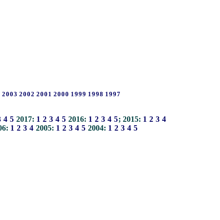
4
2003
2002
2001
2000
1999
1998
1997
3
4
5
2017:
1
2
3
4
5
2016:
1
2
3
4
5
; 2015:
1
2
3
4
06:
1
2
3
4
2005:
1
2
3
4
5
2004:
1
2
3
4
5