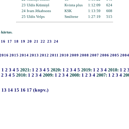
23
Uldis Krūmiņš
Kvinta plus
1:12:09
624
24
Ivars Jēkabsons
KSK
1:13:59
608
25
Uldis Velps
Smiltene
1:27:19
515
 kārtas.
16
17
18
19
20
21
22
23
24
2016
2015
2014
2013
2012
2011
2010
2009
2008
2007
2006
2005
200
:
1
2
3
4
5
2021:
1
2
3
4
5
2020:
1
2
3
4
5
2019:
1
2
3
4
2018:
1
2
2
3
4
5
2010:
1
2
3
4
2009:
1
2
3
4
2008:
1
2
3
4
2007:
1
2
3
4
20
2
13
14
15
16
17
(kopv.)