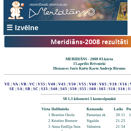
☰ Izvēlne
Meridiāns-2008 rezultāti
MERIDIĀNS - 2008 03.kārta
15.aprīlis Brīvnieki
Distances Juris Knēts Karte Andrejs Birums
VE
|
VA
|
VB
|
VC
|
V35
|
V40
|
V45
|
V50
|
V55
|
V60
|
V65
|
V18
|
V16
|
SE
|
SA
|
SB
|
SC
|
S35
|
S40
|
S45
|
S50
|
S55
|
S60
|
S65
|
S18
|
S16
|
S
S8 1.3 kilometri 5 kontrolpunkti
Vieta
Dalībnieks
Komanda
Laiks
Pu
1
Beatrise Ozola
Pastariņu sk.
20:11
1
2
Kristīne Brunere
Sigulda
21:25
3
Anna Emīlija Suta
Valmiera
21:54