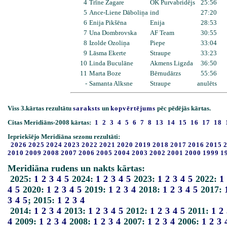
4
Trīne Žagare
OK Purvabridējs
25:56
5
Ance-Liene Dāboliņa
ind
27:20
6
Enija Pikšēna
Enija
28:53
7
Una Dombrovska
AF Team
30:55
8
Izolde Ozoliņa
Piepe
33:04
9
Lāsma Ekerte
Straupe
33:23
10
Linda Buculāne
Akmens Ligzda
36:50
11
Marta Boze
Bērnudārzs
55:56
-
Samanta Alksne
Straupe
anulēts
Viss 3.kārtas rezultātu
saraksts
un
kopvērtējums
pēc pēdējās kārtas.
Citas Meridiāns-2008 kārtas:
1
2
3
4
5
6
7
8
13
14
15
16
17
18
Iepriekšējo Meridiāna sezonu rezultāti:
2026
2025
2024
2023
2022
2021
2020
2019
2018
2017
2016
2015
2010
2009
2008
2007
2006
2005
2004
2003
2002
2001
2000
1999
1
Meridiāna rudens un nakts kārtas:
2025:
1
2
3
4
5
2024:
1
2
3
4
5
2023:
1
2
3
4
5
2022:
1
4
5
2020:
1
2
3
4
5
2019:
1
2
3
4
2018:
1
2
3
4
5
2017:
3
4
5
; 2015:
1
2
3
4
2014:
1
2
3
4
2013:
1
2
3
4
5
2012:
1
2
3
4
5
2011:
1
2
4
2009:
1
2
3
4
2008:
1
2
3
4
2007:
1
2
3
4
2006:
1
2
3