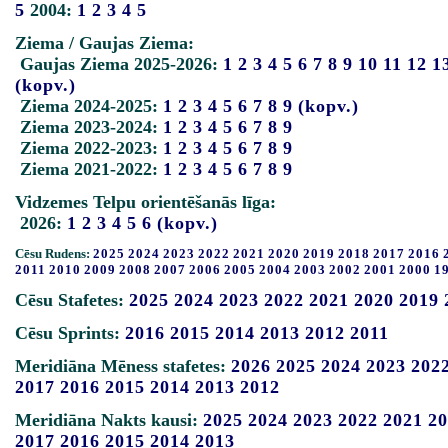
5
2004:
1
2
3
4
5
Ziema / Gaujas Ziema:
Gaujas Ziema 2025-2026:
1
2
3
4
5
6
7
8
9
10
11
12
1
(kopv.)
Ziema 2024-2025:
1
2
3
4
5
6
7
8
9
(kopv.)
Ziema 2023-2024:
1
2
3
4
5
6
7
8
9
Ziema 2022-2023:
1
2
3
4
5
6
7
8
9
Ziema 2021-2022:
1
2
3
4
5
6
7
8
9
Vidzemes Telpu orientēšanās līga:
2026:
1
2
3
4
5
6
(kopv.)
Cēsu Rudens:
2025
2024
2023
2022
2021
2020
2019
2018
2017
2016
2011
2010
2009
2008
2007
2006
2005
2004
2003
2002
2001
2000
1
Cēsu Stafetes:
2025
2024
2023
2022
2021
2020
2019
Cēsu Sprints:
2016
2015
2014
2013
2012
2011
Meridiāna Mēness stafetes:
2026
2025
2024
2023
202
2017
2016
2015
2014
2013
2012
Meridiāna Nakts kausi:
2025
2024
2023
2022
2021
20
2017
2016
2015
2014
2013