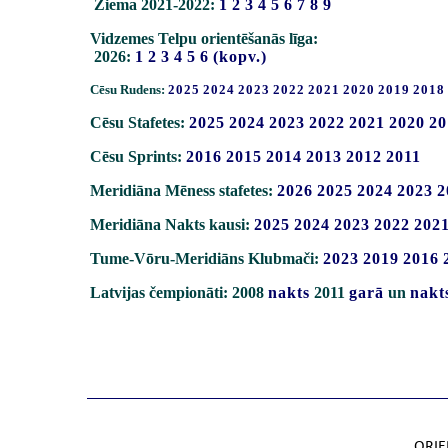
Ziema 2021-2022:
1
2
3
4
5
6
7
8
9
Vidzemes Telpu orientēšanās līga:
2026:
1
2
3
4
5
6
(kopv.)
Cēsu Rudens:
2025
2024
2023
2022
2021
2020
2019
2018
Cēsu Stafetes:
2025
2024
2023
2022
2021
2020
20
Cēsu Sprints:
2016
2015
2014
2013
2012
2011
Meridiāna Mēness stafetes:
2026
2025
2024
2023
2
Meridiāna Nakts kausi:
2025
2024
2023
2022
202
Tume-Vōru-Meridiāns Klubmači:
2023
2019
2016
Latvijas čempionāti: 2008
nakts
2011
garā
un
nakt
ORIE