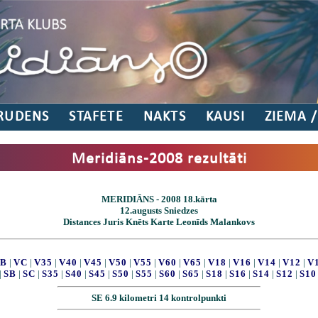
RUDENS
STAFETE
NAKTS
KAUSI
ZIEMA 
Meridiāns-2008 rezultāti
MERIDIĀNS - 2008 18.kārta
12.augusts Sniedzes
Distances Juris Knēts Karte Leonīds Malankovs
B
|
VC
|
V35
|
V40
|
V45
|
V50
|
V55
|
V60
|
V65
|
V18
|
V16
|
V14
|
V12
|
V
|
SB
|
SC
|
S35
|
S40
|
S45
|
S50
|
S55
|
S60
|
S65
|
S18
|
S16
|
S14
|
S12
|
S10
SE 6.9 kilometri 14 kontrolpunkti