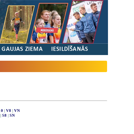
/ GAUJAS ZIEMA
IESILDĪŠANĀS
10
|
V8
|
VN
|
S8
|
SN