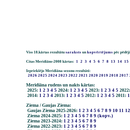
Viss 18.kārtas rezultātu
saraksts
un
kopvērtējums
pēc pēdējā
Citas Meridiāns-2008 kārtas:
1
2
3
4
5
6
7
8
13
14
15
Iepriekšējo Meridiāna sezonu rezultāti:
2026
2025
2024
2023
2022
2021
2020
2019
2018
2017
Meridiāna rudens un nakts kārtas:
2025:
1
2
3
4
5
2024:
1
2
3
4
5
2023:
1
2
3
4
5
2022
2014:
1
2
3
4
2013:
1
2
3
4
5
2012:
1
2
3
4
5
2011:
1
Ziema / Gaujas Ziema:
Gaujas Ziema 2025-2026:
1
2
3
4
5
6
7
8
9
10
11
1
Ziema 2024-2025:
1
2
3
4
5
6
7
8
9
(kopv.)
Ziema 2023-2024:
1
2
3
4
5
6
7
8
9
Ziema 2022-2023:
1
2
3
4
5
6
7
8
9