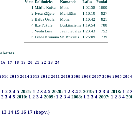
Vieta
Dalībnieks
Komanda
Laiks
Punkti
1
Mārīte Knēta
Mona
1:02:58
1000
2
Iveta Zāģere
Meridiāns
1:16:10
827
3
Baiba Ozola
Mona
1:16:42
821
4
Ilze Pužule
Burkānciems
1:19:54
788
5
Vieda Lūsa
Jaunpiebalga
1:23:43
752
6
Linda Krūmiņa
SK Briksnis
1:25:09
739
s kārtas.
16
17
18
19
20
21
22
23
24
2016
2015
2014
2013
2012
2011
2010
2009
2008
2007
2006
2005
200
:
1
2
3
4
5
2021:
1
2
3
4
5
2020:
1
2
3
4
5
2019:
1
2
3
4
2018:
1
2
2
3
4
5
2010:
1
2
3
4
2009:
1
2
3
4
2008:
1
2
3
4
2007:
1
2
3
4
20
2
13
14
15
16
17
(kopv.)