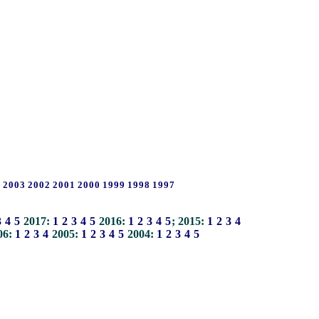
4
2003
2002
2001
2000
1999
1998
1997
3
4
5
2017:
1
2
3
4
5
2016:
1
2
3
4
5
; 2015:
1
2
3
4
06:
1
2
3
4
2005:
1
2
3
4
5
2004:
1
2
3
4
5