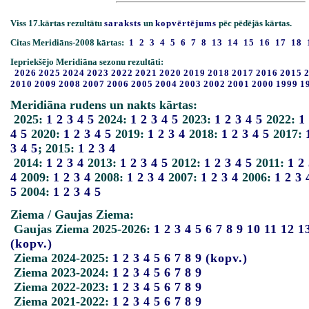
Viss 17.kārtas rezultātu
saraksts
un
kopvērtējums
pēc pēdējās kārtas.
Citas Meridiāns-2008 kārtas:
1
2
3
4
5
6
7
8
13
14
15
16
17
18
Iepriekšējo Meridiāna sezonu rezultāti:
2026
2025
2024
2023
2022
2021
2020
2019
2018
2017
2016
2015
2010
2009
2008
2007
2006
2005
2004
2003
2002
2001
2000
1999
1
Meridiāna rudens un nakts kārtas:
2025:
1
2
3
4
5
2024:
1
2
3
4
5
2023:
1
2
3
4
5
2022:
1
4
5
2020:
1
2
3
4
5
2019:
1
2
3
4
2018:
1
2
3
4
5
2017:
3
4
5
; 2015:
1
2
3
4
2014:
1
2
3
4
2013:
1
2
3
4
5
2012:
1
2
3
4
5
2011:
1
2
4
2009:
1
2
3
4
2008:
1
2
3
4
2007:
1
2
3
4
2006:
1
2
3
5
2004:
1
2
3
4
5
Ziema / Gaujas Ziema:
Gaujas Ziema 2025-2026:
1
2
3
4
5
6
7
8
9
10
11
12
1
(kopv.)
Ziema 2024-2025:
1
2
3
4
5
6
7
8
9
(kopv.)
Ziema 2023-2024:
1
2
3
4
5
6
7
8
9
Ziema 2022-2023:
1
2
3
4
5
6
7
8
9
Ziema 2021-2022:
1
2
3
4
5
6
7
8
9