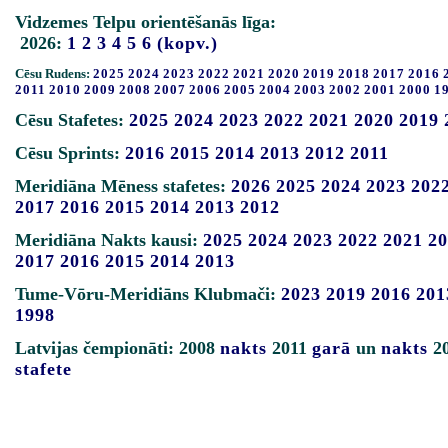
Vidzemes Telpu orientēšanās līga:
2026:
1
2
3
4
5
6
(kopv.)
Cēsu Rudens:
2025
2024
2023
2022
2021
2020
2019
2018
2017
2016
2011
2010
2009
2008
2007
2006
2005
2004
2003
2002
2001
2000
1
Cēsu Stafetes:
2025
2024
2023
2022
2021
2020
2019
Cēsu Sprints:
2016
2015
2014
2013
2012
2011
Meridiāna Mēness stafetes:
2026
2025
2024
2023
202
2017
2016
2015
2014
2013
2012
Meridiāna Nakts kausi:
2025
2024
2023
2022
2021
20
2017
2016
2015
2014
2013
Tume-Vōru-Meridiāns Klubmači:
2023
2019
2016
201
1998
Latvijas čempionāti: 2008
nakts
2011
garā
un
nakts
2
stafete