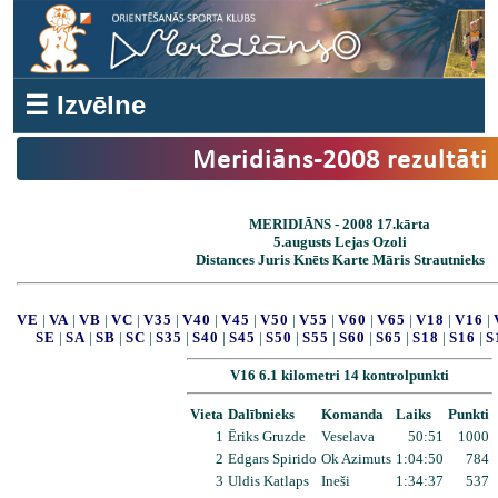
☰ Izvēlne
Meridiāns-2008 rezultāti
MERIDIĀNS - 2008 17.kārta
5.augusts Lejas Ozoli
Distances Juris Knēts Karte Māris Strautnieks
VE
|
VA
|
VB
|
VC
|
V35
|
V40
|
V45
|
V50
|
V55
|
V60
|
V65
|
V18
|
V16
|
SE
|
SA
|
SB
|
SC
|
S35
|
S40
|
S45
|
S50
|
S55
|
S60
|
S65
|
S18
|
S16
|
S
V16 6.1 kilometri 14 kontrolpunkti
Vieta
Dalībnieks
Komanda
Laiks
Punkti
1
Ēriks Gruzde
Veselava
50:51
1000
2
Edgars Spirido
Ok Azimuts
1:04:50
784
3
Uldis Katlaps
Ineši
1:34:37
537