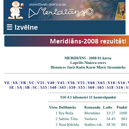
☰ Izvēlne
Meridiāns-2008 rezultāti
MERIDIĀNS - 2008 01.kārta
1.aprīlis Niniera ezers
Distances Juris Knēts Karte Māris Strautnieks
VE
|
VA
|
VB
|
VC
|
V35
|
V40
|
V45
|
V50
|
V55
|
V60
|
V65
|
V18
|
V16
|
SE
|
SA
|
SB
|
SC
|
S35
|
S40
|
S45
|
S50
|
S55
|
S60
|
S65
|
S18
|
S16
|
S
S16 4.1 kilometri 11 kontrolpunkti
Vieta
Dalībnieks
Komanda
Laiks
Punkti
1
Ilze Buža
Meridiāns
33:27
1000
2
Sabīne Tilta
Vaidava
34:45
963
3
Nora Ķibilda
Stalbes vsk
38:50
861