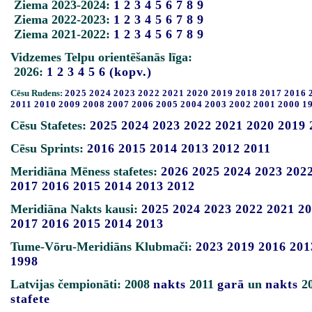
Ziema 2023-2024:
1
2
3
4
5
6
7
8
9
Ziema 2022-2023:
1
2
3
4
5
6
7
8
9
Ziema 2021-2022:
1
2
3
4
5
6
7
8
9
Vidzemes Telpu orientēšanās līga:
2026:
1
2
3
4
5
6
(kopv.)
Cēsu Rudens:
2025
2024
2023
2022
2021
2020
2019
2018
2017
2016
2011
2010
2009
2008
2007
2006
2005
2004
2003
2002
2001
2000
1
Cēsu Stafetes:
2025
2024
2023
2022
2021
2020
2019
Cēsu Sprints:
2016
2015
2014
2013
2012
2011
Meridiāna Mēness stafetes:
2026
2025
2024
2023
202
2017
2016
2015
2014
2013
2012
Meridiāna Nakts kausi:
2025
2024
2023
2022
2021
20
2017
2016
2015
2014
2013
Tume-Vōru-Meridiāns Klubmači:
2023
2019
2016
201
1998
Latvijas čempionāti: 2008
nakts
2011
garā
un
nakts
2
stafete