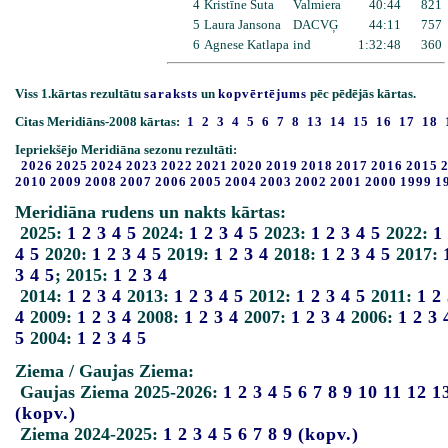
4
Kristīne Suta
Valmiera
40:44
821
5
Laura Jansona
DACVĢ
44:11
757
6
Agnese Katlapa
ind
1:32:48
360
Viss 1.kārtas rezultātu
saraksts
un
kopvērtējums
pēc pēdējās kārtas.
Citas Meridiāns-2008 kārtas:
1
2
3
4
5
6
7
8
13
14
15
16
17
18
Iepriekšējo Meridiāna sezonu rezultāti:
2026
2025
2024
2023
2022
2021
2020
2019
2018
2017
2016
2015
2010
2009
2008
2007
2006
2005
2004
2003
2002
2001
2000
1999
1
Meridiāna rudens un nakts kārtas:
2025:
1
2
3
4
5
2024:
1
2
3
4
5
2023:
1
2
3
4
5
2022:
1
4
5
2020:
1
2
3
4
5
2019:
1
2
3
4
2018:
1
2
3
4
5
2017:
3
4
5
; 2015:
1
2
3
4
2014:
1
2
3
4
2013:
1
2
3
4
5
2012:
1
2
3
4
5
2011:
1
2
4
2009:
1
2
3
4
2008:
1
2
3
4
2007:
1
2
3
4
2006:
1
2
3
5
2004:
1
2
3
4
5
Ziema / Gaujas Ziema:
Gaujas Ziema 2025-2026:
1
2
3
4
5
6
7
8
9
10
11
12
1
(kopv.)
Ziema 2024-2025:
1
2
3
4
5
6
7
8
9
(kopv.)