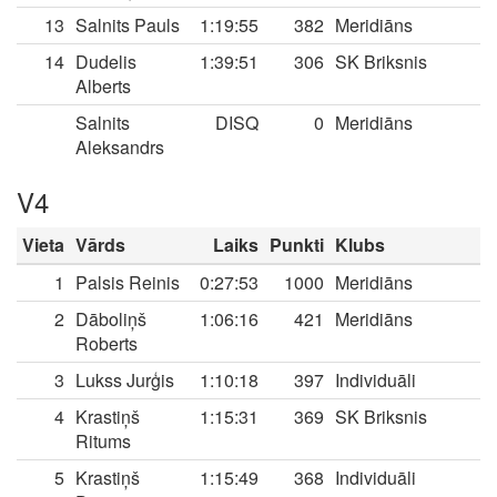
13
Salnits Pauls
1:19:55
382
Meridiāns
14
Dudelis
1:39:51
306
SK Briksnis
Alberts
Salnits
DISQ
0
Meridiāns
Aleksandrs
V4
Vieta
Vārds
Laiks
Punkti
Klubs
1
Palsis Reinis
0:27:53
1000
Meridiāns
2
Dāboliņš
1:06:16
421
Meridiāns
Roberts
3
Lukss Jurģis
1:10:18
397
Individuāli
4
Krastiņš
1:15:31
369
SK Briksnis
Ritums
5
Krastiņš
1:15:49
368
Individuāli