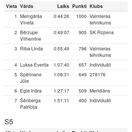
Vieta
Vārds
Laiks
Punkti
Klubs
1
Melngārša
0:44:26
1000
Valmieras
Vineta
tehnikums
2
Bērzupe
0:49:07
905
SK Rūjiena
Vilhemīne
3
Riba Linda
0:55:49
796
Valmieras
tehnikums
4
Luksa Everita
1:07:40
657
Individuāli
5
Spēlmane
1:08:31
649
278176
Jūle
6
Egle Ināra
1:27:17
509
Meridiāns
7
Šēnberga
1:51:11
400
Individuāli
Patrīcija
S5