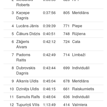
Roberts
3
Kaņepe
0:37:56
805
Meridiāns
Dagnis
4
Lucāns Jānis
0:39:39
771
Piepe
5
Čākurs Didzis
0:40:51
748
Rūjiena
6
Zāģeris
0:42:12
724
Cata
Aivars
7
Padoms
0:42:49
714
Limbaži
Raitis
8
Dubrovskis
0:43:44
699
Individuāli
Dagnis
9
Alksnis Uldis
0:45:04
678
Meridiāns
10
Dzinējs Uldis
0:46:15
661
Raiskumietis
11
Samulis Ralfs
0:48:04
636
Individuāli
12
Tupuriņš Vilis
1:13:49
414
Valmiera