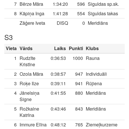
7
Bērze Māra
1:34:20
596
Siguldas sp.sk.
8
Kāpiņa Inga
1:41:28
554
Siguldas takas
Zāģere Iveta
DISQ
0
Meridiāns
S3
Vieta
Vārds
Laiks
Punkti
Klubs
1
Rudzīte
0:36:53
1000
Rauna
Kristīne
2
Ozola Māra
0:38:57
947
Individuāli
3
Roķe Ilze
0:39:11
941
Rūjiena
4
Jānelsiņa
0:41:55
880
Meridiāns
Signe
5
Rožkalne
0:43:46
843
Meridiāns
Katrīna
6
Immure Elīna
0:48:12
765
Ziemeļkurzeme