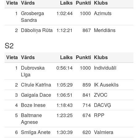
Vieta
Vārds
Laiks
Punkti
Klubs
1
Grosberga
1:02:44
1000
Azimuts
Sandra
2
Dāboliņa Rūta
1:12:21
867
Meridiāns
S2
Vieta
Vārds
Laiks
Punkti
Klubs
1
Dubrovska
0:56:14
1000
Individuāli
Līga
2
Cīrule Katrīna
1:05:29
859
IK Auseklis
3
Gaigala Dace
1:06:51
841
ZVOC
4
Boze Inese
1:18:43
714
DACVĢ
5
Baltmane
1:23:25
674
RPP
Agnese
6
Smilga Anete
1:30:39
620
Valmiera