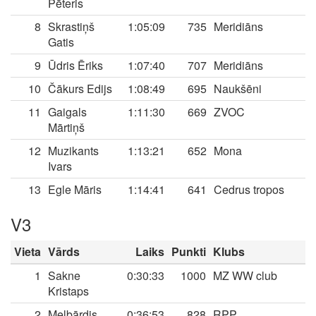
Pēteris
8
Skrastiņš
1:05:09
735
Meridiāns
Gatis
9
Ūdris Ēriks
1:07:40
707
Meridiāns
10
Čākurs Edijs
1:08:49
695
Naukšēni
11
Gaigals
1:11:30
669
ZVOC
Mārtiņš
12
Muzikants
1:13:21
652
Mona
Ivars
13
Egle Māris
1:14:41
641
Cedrus tropos
V3
Vieta
Vārds
Laiks
Punkti
Klubs
1
Sakne
0:30:33
1000
MZ WW club
Kristaps
2
Melbārdis
0:36:53
828
RPP