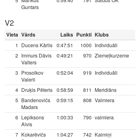
5
Mankus
0:59:40
791
Saldus OK
Guntars
V2
Vieta
Vārds
Laiks
Punkti
Klubs
1
Ducens Kārlis
0:47:51
1000
Individuāli
2
Immurs Dāvis
0:49:21
970
Ziemeļkurzeme
Valters
3
Prosolkov
0:52:04
919
Individuāli
Valerii
4
Druķis Pēteris
0:58:59
811
Meridiāns
5
Bandenovičs
0:59:15
808
Valmiera
Madars
6
Lepiksons
1:00:33
790
valmiera
Alvis
7
Kokarēvičs
1:04:27
742
Kaimiņi