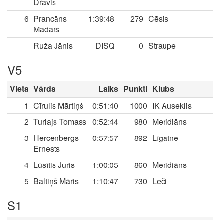
Dravis
6
Prancāns
1:39:48
279
Cēsis
Madars
Ruža Jānis
DISQ
0
Straupe
V5
Vieta
Vārds
Laiks
Punkti
Klubs
1
Cīrulis Mārtiņš
0:51:40
1000
IK Auseklis
2
Turlajs Tomass
0:52:44
980
Meridiāns
3
Hercenbergs
0:57:57
892
Līgatne
Ernests
4
Lūsītis Juris
1:00:05
860
Meridiāns
5
Baltiņš Māris
1:10:47
730
Leči
S1