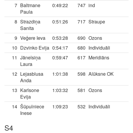
7
Baltmane
0:49:22
747
ind
Paula
8
Strazdiņa
0:51:26
717
Straupe
Sanita
9
Veģere Ieva
0:53:28
690
Ozons
10
Dzvinko Evija
0:54:17
680
Individuāli
11
Jānelsiņa
0:59:47
617
Meridiāns
Laura
12
Lejasblusa
1:01:38
598
Alūksne OK
Anda
13
Karlsone
1:03:32
581
Ozons
Evija
14
Šūpulniece
1:09:23
532
Individuāli
Inese
S4