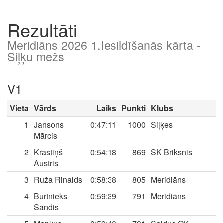
Rezultāti
Meridiāns 2026 1.Iesildīšanās kārta -
Siļķu mežs
V1
Vieta
Vārds
Laiks
Punkti
Klubs
1
Jansons
0:47:11
1000
Siļķes
Mārcis
2
Krastiņš
0:54:18
869
SK Briksnis
Austris
3
Ruža Rinalds
0:58:38
805
Meridiāns
4
Burtnieks
0:59:39
791
Meridiāns
Sandis