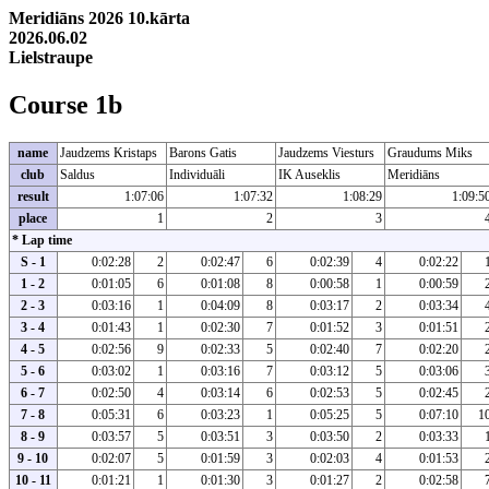
Meridiāns 2026 10.kārta
2026.06.02
Lielstraupe
Course 1b
name
Jaudzems Kristaps
Barons Gatis
Jaudzems Viesturs
Graudums Miks
club
Saldus
Individuāli
IK Auseklis
Meridiāns
result
1:07:06
1:07:32
1:08:29
1:09:5
place
1
2
3
* Lap time
S - 1
0:02:28
2
0:02:47
6
0:02:39
4
0:02:22
1 - 2
0:01:05
6
0:01:08
8
0:00:58
1
0:00:59
2 - 3
0:03:16
1
0:04:09
8
0:03:17
2
0:03:34
3 - 4
0:01:43
1
0:02:30
7
0:01:52
3
0:01:51
4 - 5
0:02:56
9
0:02:33
5
0:02:40
7
0:02:20
5 - 6
0:03:02
1
0:03:16
7
0:03:12
5
0:03:06
6 - 7
0:02:50
4
0:03:14
6
0:02:53
5
0:02:45
7 - 8
0:05:31
6
0:03:23
1
0:05:25
5
0:07:10
1
8 - 9
0:03:57
5
0:03:51
3
0:03:50
2
0:03:33
9 - 10
0:02:07
5
0:01:59
3
0:02:03
4
0:01:53
10 - 11
0:01:21
1
0:01:30
3
0:01:27
2
0:02:58