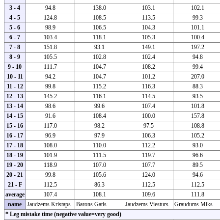
3 - 4
94.8
138.0
103.1
102.1
4 - 5
124.8
108.5
113.5
99.3
5 - 6
98.9
106.5
104.3
101.1
6 - 7
103.4
118.1
105.3
100.4
7 - 8
151.8
93.1
149.1
197.2
8 - 9
105.5
102.8
102.4
94.8
9 - 10
111.7
104.7
108.2
99.4
10 - 11
94.2
104.7
101.2
207.0
11 - 12
99.8
115.2
116.3
88.3
12 - 13
145.2
116.1
114.5
93.5
13 - 14
98.6
99.6
107.4
101.8
14 - 15
91.6
108.4
100.0
157.8
15 - 16
117.0
98.2
97.5
108.8
16 - 17
96.9
97.9
106.3
105.2
17 - 18
108.0
110.0
112.2
93.0
18 - 19
101.9
111.5
119.7
96.6
19 - 20
118.9
107.0
107.7
89.5
20 - 21
99.8
105.6
124.0
94.6
21 - F
112.5
86.3
112.5
112.5
average
107.4
108.1
109.6
111.8
name
Jaudzems Kristaps
Barons Gatis
Jaudzems Viesturs
Graudums Miks
* Leg mistake time (negative value=very good)