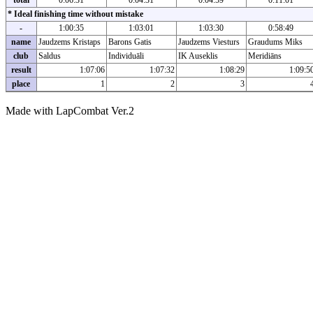
total
0:06:31
0:04:31
0:04:59
0:11:01
* Ideal finishing time without mistake
-
1:00:35
1:03:01
1:03:30
0:58:49
name
Jaudzems Kristaps
Barons Gatis
Jaudzems Viesturs
Graudums Miks
club
Saldus
Individuāli
IK Auseklis
Meridiāns
result
1:07:06
1:07:32
1:08:29
1:09:5
place
1
2
3
Made with LapCombat Ver.2