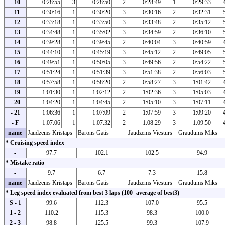
- 10
0:28:55
3
0:28:50
2
0:28:49
1
0:29:33
- 11
0:30:16
1
0:30:20
3
0:30:16
2
0:32:31
- 12
0:33:18
1
0:33:50
3
0:33:48
2
0:35:12
- 13
0:34:48
1
0:35:02
3
0:34:59
2
0:36:10
- 14
0:39:28
1
0:39:45
2
0:40:04
3
0:40:59
- 15
0:44:10
1
0:45:19
3
0:45:12
2
0:49:05
- 16
0:49:51
1
0:50:05
3
0:49:56
2
0:54:22
- 17
0:51:24
1
0:51:39
3
0:51:38
2
0:56:03
- 18
0:57:58
1
0:58:20
2
0:58:27
3
1:01:42
- 19
1:01:30
1
1:02:12
2
1:02:36
3
1:05:03
- 20
1:04:20
1
1:04:45
2
1:05:10
3
1:07:11
- 21
1:06:36
1
1:07:09
2
1:07:59
3
1:09:20
- F
1:07:06
1
1:07:32
2
1:08:29
3
1:09:50
name
Jaudzems Kristaps
Barons Gatis
Jaudzems Viesturs
Graudums Miks
* Cruising speed index
-
97.7
102.1
102.5
94.9
* Mistake ratio
-
9.7
6.7
7.3
15.8
name
Jaudzems Kristaps
Barons Gatis
Jaudzems Viesturs
Graudums Miks
* Leg speed index evaluated from best 3 laps (100=average of best3)
S - 1
99.6
112.3
107.0
95.5
1 - 2
110.2
115.3
98.3
100.0
2 - 3
98.8
125.5
99.3
107.9