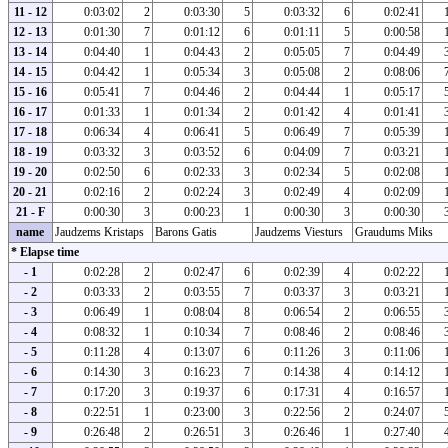
11 - 12
0:03:02
2
0:03:30
5
0:03:32
6
0:02:41
12 - 13
0:01:30
7
0:01:12
6
0:01:11
5
0:00:58
13 - 14
0:04:40
1
0:04:43
2
0:05:05
7
0:04:49
14 - 15
0:04:42
1
0:05:34
3
0:05:08
2
0:08:06
15 - 16
0:05:41
7
0:04:46
2
0:04:44
1
0:05:17
16 - 17
0:01:33
1
0:01:34
2
0:01:42
4
0:01:41
17 - 18
0:06:34
4
0:06:41
5
0:06:49
7
0:05:39
18 - 19
0:03:32
3
0:03:52
6
0:04:09
7
0:03:21
19 - 20
0:02:50
6
0:02:33
3
0:02:34
5
0:02:08
20 - 21
0:02:16
2
0:02:24
3
0:02:49
4
0:02:09
21 - F
0:00:30
3
0:00:23
1
0:00:30
3
0:00:30
name
Jaudzems Kristaps
Barons Gatis
Jaudzems Viesturs
Graudums Miks
* Elapse time
- 1
0:02:28
2
0:02:47
6
0:02:39
4
0:02:22
- 2
0:03:33
2
0:03:55
7
0:03:37
3
0:03:21
- 3
0:06:49
1
0:08:04
8
0:06:54
2
0:06:55
- 4
0:08:32
1
0:10:34
7
0:08:46
2
0:08:46
- 5
0:11:28
4
0:13:07
6
0:11:26
3
0:11:06
- 6
0:14:30
3
0:16:23
7
0:14:38
4
0:14:12
- 7
0:17:20
3
0:19:37
6
0:17:31
4
0:16:57
- 8
0:22:51
1
0:23:00
3
0:22:56
2
0:24:07
- 9
0:26:48
2
0:26:51
3
0:26:46
1
0:27:40