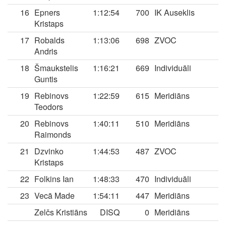
16
Epners
1:12:54
700
IK Auseklis
Kristaps
17
Robalds
1:13:06
698
ZVOC
Andris
18
Šmaukstelis
1:16:21
669
Individuāli
Guntis
19
Rebinovs
1:22:59
615
Meridiāns
Teodors
20
Rebinovs
1:40:11
510
Meridiāns
Raimonds
21
Dzvinko
1:44:53
487
ZVOC
Kristaps
22
Folkins Ian
1:48:33
470
Individuāli
23
Vecā Made
1:54:11
447
Meridiāns
Zelčs Kristiāns
DISQ
0
Meridiāns