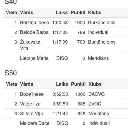
S40
Vieta
Vārds
Laiks
Punkti
Klubs
1
Bērziņa Inese
1:00:48
1000
Burkānciems
2
Balode Baiba
1:17:05
789
Individuāli
3
Žukovska
1:17:09
788
Burkānciems
Vita
Liepiņa Marta
DISQ
0
Meridiāns
S50
Vieta
Vārds
Laiks
Punkti
Klubs
1
Boze Inese
0:52:58
1000
DACVĢ
2
Vaļģe Ilze
0:59:50
885
ZVOC
3
Šiltere Vija
1:21:44
648
Meridiāns
Meldere Dace
DISQ
0
Individuāli