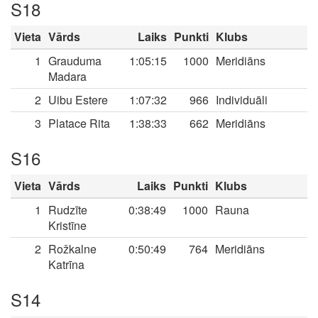
S18
Vieta
Vārds
Laiks
Punkti
Klubs
1
Grauduma
1:05:15
1000
Meridiāns
Madara
2
Uibu Estere
1:07:32
966
Individuāli
3
Platace Rita
1:38:33
662
Meridiāns
S16
Vieta
Vārds
Laiks
Punkti
Klubs
1
Rudzīte
0:38:49
1000
Rauna
Kristīne
2
Rožkalne
0:50:49
764
Meridiāns
Katrīna
S14