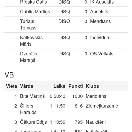
Ribaks Gatis
DISQ
0
IK Auseklis
Čablis Mārtiņš
DISQ
0
Auseklis
Turlajs
DISQ
0
Meridiāns
Tomass
Katkovskis
DISQ
0
Individuāli
Māris
Dzenītis
DISQ
0
OS Veikals
Mārtiņš
VB
Vieta
Vārds
Laiks
Punkti
Klubs
1
Bite Mārtiņš
0:58:43
1000
Meridiāns
2
Šillers
1:11:59
816
Ziemeļkurzeme
Haralds
3
Čākurs Edijs
1:13:50
795
Naukšēni
4
Juris Ivars
1:44:12
564
Individuāli