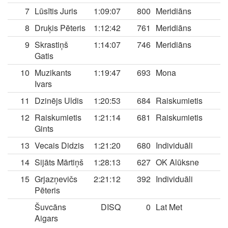
7
Lūsītis Juris
1:09:07
800
Meridiāns
8
Druķis Pēteris
1:12:42
761
Meridiāns
9
Skrastiņš
1:14:07
746
Meridiāns
Gatis
10
Muzikants
1:19:47
693
Mona
Ivars
11
Dzinējs Uldis
1:20:53
684
Raiskumietis
12
Raiskumietis
1:21:14
681
Raiskumietis
Gints
13
Vecais Didzis
1:21:20
680
Individuāli
14
Sijāts Mārtiņš
1:28:13
627
OK Alūksne
15
Grjazņevičs
2:21:12
392
Individuāli
Pēteris
Šuvcāns
DISQ
0
Lat Met
Aigars