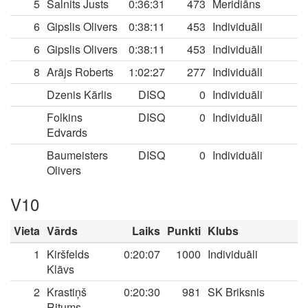
5
Salnits Justs
0:36:31
473
Meridiāns
6
Gipslis Olivers
0:38:11
453
Individuāli
6
Gipslis Olivers
0:38:11
453
Individuāli
8
Arājs Roberts
1:02:27
277
Individuāli
Dzenis Kārlis
DISQ
0
Individuāli
Folkins
DISQ
0
Individuāli
Edvards
Baumeisters
DISQ
0
Individuāli
Olivers
V10
Vieta
Vārds
Laiks
Punkti
Klubs
1
Kiršfelds
0:20:07
1000
Individuāli
Klāvs
2
Krastiņš
0:20:30
981
SK Briksnis
Ritums