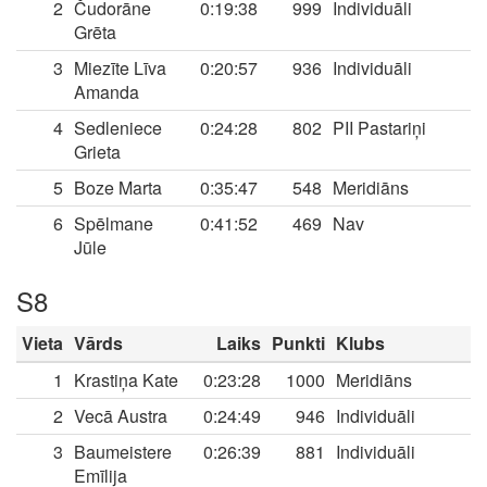
2
Čudorāne
0:19:38
999
Individuāli
Grēta
3
Miezīte Līva
0:20:57
936
Individuāli
Amanda
4
Sedleniece
0:24:28
802
PII Pastariņi
Grieta
5
Boze Marta
0:35:47
548
Meridiāns
6
Spēlmane
0:41:52
469
Nav
Jūle
S8
Vieta
Vārds
Laiks
Punkti
Klubs
1
Krastiņa Kate
0:23:28
1000
Meridiāns
2
Vecā Austra
0:24:49
946
Individuāli
3
Baumeistere
0:26:39
881
Individuāli
Emīlija