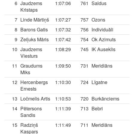
6
Jaudzems
1:07:06
761
Saldus
Kristaps
7
Linde Mārtiņš
1:07:27
757
Ozons
8
Barons Gatis
1:07:32
756
Individuāli
9
Zeiļuks Māris
1:07:42
754
Ok Azimuts
10
Jaudzems
1:08:29
745
IK Auseklis
Viesturs
11
Graudums
1:09:50
731
Meridiāns
Miks
12
Hercenbergs
1:10:30
724
Līgatne
Ernests
13
Ločmelis Artis
1:10:53
720
Burkānciems
14
Pētersons
1:11:39
713
Bebri
Sandis
15
Radziņš
1:11:49
711
Meridiāns
Kaspars