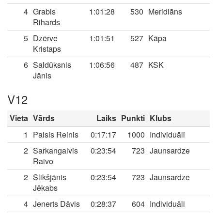
4
Grabis
1:01:28
530
Meridiāns
Rihards
5
Dzērve
1:01:51
527
Kāpa
Kristaps
6
Saldūksnis
1:06:56
487
KSK
Jānis
V12
Vieta
Vārds
Laiks
Punkti
Klubs
1
Palsis Reinis
0:17:17
1000
Individuāli
2
Sarkangalvis
0:23:54
723
Jaunsardze
Raivo
2
Slikšjānis
0:23:54
723
Jaunsardze
Jēkabs
4
Jenerts Dāvis
0:28:37
604
Individuāli