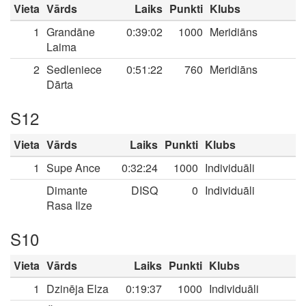
Vieta
Vārds
Laiks
Punkti
Klubs
1
Grandāne
0:39:02
1000
Meridiāns
Laima
2
Sedleniece
0:51:22
760
Meridiāns
Dārta
S12
Vieta
Vārds
Laiks
Punkti
Klubs
1
Supe Ance
0:32:24
1000
Individuāli
Dimante
DISQ
0
Individuāli
Rasa Ilze
S10
Vieta
Vārds
Laiks
Punkti
Klubs
1
Dzinēja Elza
0:19:37
1000
Individuāli