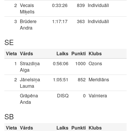
2
Vecais
0:33:26
839
Individuāli
Miķelis
3
Brūdere
1:17:17
363
Individuāli
Andra
SE
Vieta
Vārds
Laiks
Punkti
Klubs
1
Strazdiņa
0:56:06
1000
Ozons
Aiga
2
Jānelsiņa
1:05:51
852
Meridiāns
Lauma
Grāpēna
DISQ
0
Valmiera
Anda
SB
Vieta
Vārds
Laiks
Punkti
Klubs