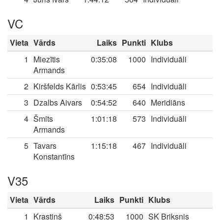
VC
Vieta
Vārds
Laiks
Punkti
Klubs
1
Miezītis
0:35:08
1000
Individuāli
Armands
2
Kiršfelds Kārlis
0:53:45
654
Individuāli
3
Dzalbs Aivars
0:54:52
640
Meridiāns
4
Šmits
1:01:18
573
Individuāli
Armands
5
Tavars
1:15:18
467
Individuāli
Konstantīns
V35
Vieta
Vārds
Laiks
Punkti
Klubs
1
Krastiņš
0:48:53
1000
SK Briksnis