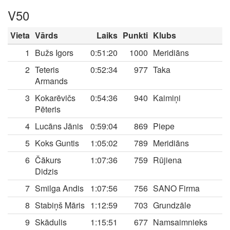
V50
Vieta
Vārds
Laiks
Punkti
Klubs
1
Bužs Igors
0:51:20
1000
Meridiāns
2
Teteris
0:52:34
977
Taka
Armands
3
Kokarēvičs
0:54:36
940
Kaimiņi
Pēteris
4
Lucāns Jānis
0:59:04
869
Piepe
5
Koks Guntis
1:05:02
789
Meridiāns
6
Čākurs
1:07:36
759
Rūjiena
Didzis
7
Smilga Andis
1:07:56
756
SANO Firma
8
Stabiņš Māris
1:12:59
703
Grundzāle
9
Skādulis
1:15:51
677
Namsaimnieks