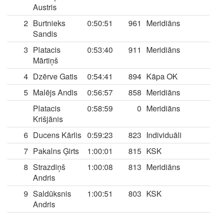
Austris
2
Burtnieks
0:50:51
961
Meridiāns
Sandis
3
Platacis
0:53:40
911
Meridiāns
Mārtiņš
4
Dzērve Gatis
0:54:41
894
Kāpa OK
5
Malējs Andis
0:56:57
858
Meridiāns
Platacis
0:58:59
0
Meridiāns
Krišjānis
6
Ducens Kārlis
0:59:23
823
Individuāli
7
Pakalns Ģirts
1:00:01
815
KSK
8
Strazdiņš
1:00:08
813
Meridiāns
Andris
9
Saldūksnis
1:00:51
803
KSK
Andris