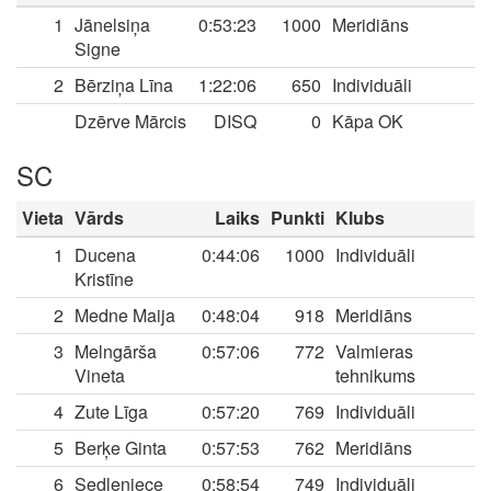
1
Jānelsiņa
0:53:23
1000
Meridiāns
Signe
2
Bērziņa Līna
1:22:06
650
Individuāli
Dzērve Mārcis
DISQ
0
Kāpa OK
SC
Vieta
Vārds
Laiks
Punkti
Klubs
1
Ducena
0:44:06
1000
Individuāli
Kristīne
2
Medne Maija
0:48:04
918
Meridiāns
3
Melngārša
0:57:06
772
Valmieras
Vineta
tehnikums
4
Zute Līga
0:57:20
769
Individuāli
5
Berķe Ginta
0:57:53
762
Meridiāns
6
Sedleniece
0:58:54
749
Individuāli