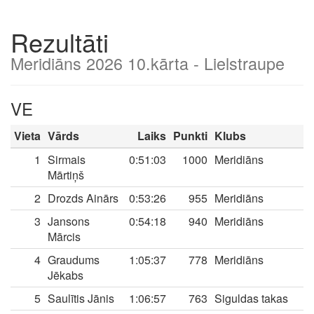
Rezultāti
Meridiāns 2026 10.kārta - Lielstraupe
VE
Vieta
Vārds
Laiks
Punkti
Klubs
1
Sirmais
0:51:03
1000
Meridiāns
Mārtiņš
2
Drozds Ainārs
0:53:26
955
Meridiāns
3
Jansons
0:54:18
940
Meridiāns
Mārcis
4
Graudums
1:05:37
778
Meridiāns
Jēkabs
5
Saulītis Jānis
1:06:57
763
Siguldas takas