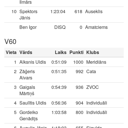
Ilmārs
10
Spektors
1:23:04
618
Auseklis
Jānis
Ben Igor
DISQ
0
Amatciems
V60
Vieta
Vārds
Laiks
Punkti
Klubs
1
Alksnis Uldis
0:51:09
1000
Meridiāns
2
Zāģeris
0:51:35
992
Cata
Aivars
3
Gaigals
0:54:39
936
ZVOC
Mārtiņš
4
Saulītis Uldis
0:56:36
904
Individuāli
5
Gordeiko
1:03:58
800
Individuāli
Genādijs
6
Augulis Jānis
1:18:03
655
Sigulda