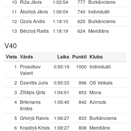
10
Riža Jānis
1:02:54
777
Burkānciems
11
Āboliņš Jānis
1:06:04
740
Individuāli
12
Ozols Andis
1:18:10
625
Burkānciems
13
Bērziņš Raitis
1:18:19
624
Meridiāns
V40
Vieta
Vārds
Laiks
Punkti
Klubs
1
Prosolkov
0:55:19
1000
Individuāli
Valerii
2
Dzenītis Juris
0:55:33
996
OS Veikals
3
Zīlišķis Ģirts
1:04:51
853
Mona
4
Brikmanis
1:05:40
842
Azimuts
Ilmārs
5
Grīviņš Raivis
1:06:27
833
Burkānciems
6
Krastiņš Krists
1:08:27
808
Meridiāns