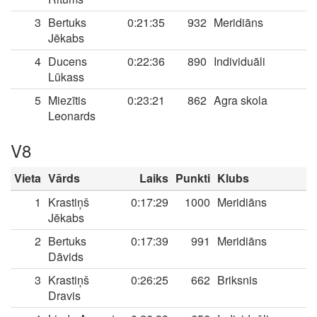
3
Bertuks
0:21:35
932
Meridiāns
Jēkabs
4
Ducens
0:22:36
890
Individuāli
Lūkass
5
Miezītis
0:23:21
862
Agra skola
Leonards
V8
Vieta
Vārds
Laiks
Punkti
Klubs
1
Krastiņš
0:17:29
1000
Meridiāns
Jēkabs
2
Bertuks
0:17:39
991
Meridiāns
Dāvids
3
Krastiņš
0:26:25
662
Briksnis
Dravis