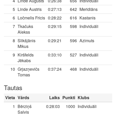
4
Linde Augusts
0:26:38
656
Individuāli
5
Linde Austris
0:27:13
642
Meridiāns
6
Ločmelis Fricis
0:28:22
616
Kastanis
7
Tkačuks
0:29:15
598
Individuāli
Alekss
8
Slikšjānis
0:29:21
596
Azimuts
Mikus
9
Kiršfelds
0:33:10
527
Individuāli
Jēkabs
10
Grjazņevičs
0:37:24
468
Individuāli
Tomas
Tautas
Vieta
Vārds
Laiks
Punkti
Klubs
1
Bērziņš
0:28:03
1000
Individuāli
Salvis