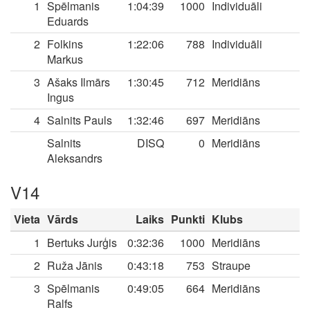
1
Spēlmanis
1:04:39
1000
Individuāli
Eduards
2
Folkins
1:22:06
788
Individuāli
Markus
3
Ašaks Ilmārs
1:30:45
712
Meridiāns
Ingus
4
Salnits Pauls
1:32:46
697
Meridiāns
Salnits
DISQ
0
Meridiāns
Aleksandrs
V14
Vieta
Vārds
Laiks
Punkti
Klubs
1
Bertuks Jurģis
0:32:36
1000
Meridiāns
2
Ruža Jānis
0:43:18
753
Straupe
3
Spēlmanis
0:49:05
664
Meridiāns
Ralfs