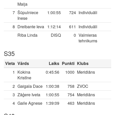
Maija
7
Šūpulniece
1:00:55
724
Individuāli
Inese
8
Dreibante Ieva
1:12:14
611
Individuāli
Riba Linda
DISQ
0
Valmieras
tehnikums
S35
Vieta
Vārds
Laiks
Punkti
Klubs
1
Kokina
0:45:56
1000
Meridiāns
Kristīne
2
Gaigala Dace
1:00:38
758
ZVOC
3
Zāģere Iveta
1:00:55
754
Meridiāns
4
Gaile Agnese
1:39:09
463
Meridiāns