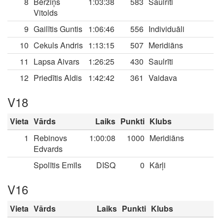
8
Bērziņš
1:03:38
583
Saulrīti
Vitolds
9
Gailītis Guntis
1:06:46
556
Individuāli
10
Cekuls Andris
1:13:15
507
Meridiāns
11
Lapsa Aivars
1:26:25
430
Saulrīti
12
Priedītis Aldis
1:42:42
361
Vaidava
V18
Vieta
Vārds
Laiks
Punkti
Klubs
1
Rebinovs
1:00:08
1000
Meridiāns
Edvards
Spolītis Emīls
DISQ
0
Kārļi
V16
Vieta
Vārds
Laiks
Punkti
Klubs