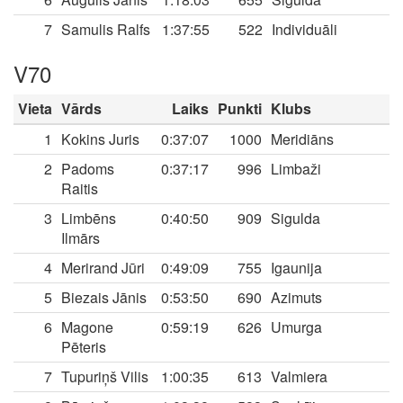
7
Samulis Ralfs
1:37:55
522
Individuāli
V70
Vieta
Vārds
Laiks
Punkti
Klubs
1
Kokins Juris
0:37:07
1000
Meridiāns
2
Padoms
0:37:17
996
Limbaži
Raitis
3
Limbēns
0:40:50
909
Sigulda
Ilmārs
4
Merirand Jūri
0:49:09
755
Igaunija
5
Biezais Jānis
0:53:50
690
Azimuts
6
Magone
0:59:19
626
Umurga
Pēteris
7
Tupuriņš Vilis
1:00:35
613
Valmiera