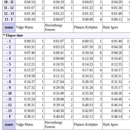
10 - 11
0:04:14
2
0:04:19
3
0:04:01
1
0:04:20
11 - 12
0:01:07
2
0:01:06
1
0:01:22
4
0:01:26
12 - 13
0:01:30
2
0:01:22
1
0:01:32
3
0:01:48
13 - F
0:00:10
7
0:00:07
1
0:00:08
4
0:00:12
1
Hercenbergs
name
Vaļģe Marta
Platacis Krišjānis
Bužs Igors
Ernests
* Elapse time
- 1
0:00:55
1
0:01:07
3
0:00:55
1
0:01:40
1
- 2
0:03:31
2
0:03:23
1
0:07:26
21
0:04:58
- 3
0:07:46
2
0:06:41
1
0:10:34
8
0:08:28
- 4
0:10:11
2
0:09:06
1
0:12:26
5
0:10:45
- 5
0:12:21
2
0:10:55
1
0:14:23
5
0:12:55
- 6
0:15:57
2
0:14:31
1
0:17:41
4
0:16:17
- 7
0:19:58
1
0:21:12
2
0:24:22
3
0:26:31
- 8
0:24:37
1
0:27:04
2
0:28:19
3
0:31:32
- 9
0:27:32
1
0:29:58
2
0:31:28
3
0:35:17
- 10
0:31:10
1
0:33:49
2
0:35:10
3
0:40:28
- 11
0:35:24
1
0:38:08
2
0:39:11
3
0:44:48
- 12
0:36:31
1
0:39:14
2
0:40:33
3
0:46:14
- 13
0:38:01
1
0:40:36
2
0:42:05
3
0:48:02
- F
0:38:11
1
0:40:43
2
0:42:13
3
0:48:14
Hercenbergs
name
Vaļģe Marta
Platacis Krišjānis
Bužs Igors
Ernests