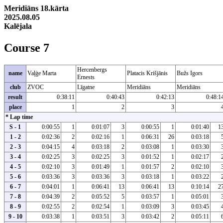
Meridiāns 18.kārta
2025.08.05
Kalējala
Course 7
Hercenbergs
name
Vaļģe Marta
Platacis Krišjānis
Bužs Igors
Ernests
club
ZVOC
Līgatne
Meridiāns
Meridiāns
result
0:38:11
0:40:43
0:42:13
0:48:1
place
1
2
3
* Lap time
S - 1
0:00:55
1
0:01:07
3
0:00:55
1
0:01:40
1
1 - 2
0:02:36
2
0:02:16
1
0:06:31
26
0:03:18
2 - 3
0:04:15
4
0:03:18
2
0:03:08
1
0:03:30
3 - 4
0:02:25
3
0:02:25
3
0:01:52
1
0:02:17
4 - 5
0:02:10
3
0:01:49
1
0:01:57
2
0:02:10
5 - 6
0:03:36
3
0:03:36
3
0:03:18
1
0:03:22
6 - 7
0:04:01
1
0:06:41
13
0:06:41
13
0:10:14
2
7 - 8
0:04:39
2
0:05:52
5
0:03:57
1
0:05:01
8 - 9
0:02:55
2
0:02:54
1
0:03:09
3
0:03:45
9 - 10
0:03:38
1
0:03:51
3
0:03:42
2
0:05:11