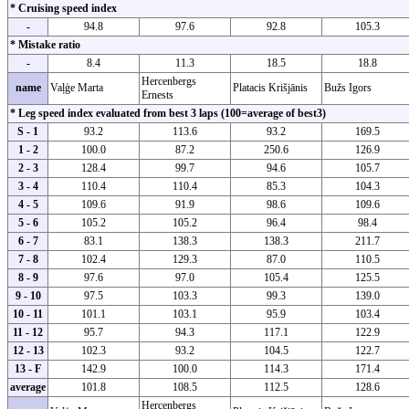
* Cruising speed index
-
94.8
97.6
92.8
105.3
* Mistake ratio
-
8.4
11.3
18.5
18.8
Hercenbergs
name
Vaļģe Marta
Platacis Krišjānis
Bužs Igors
Ernests
* Leg speed index evaluated from best 3 laps (100=average of best3)
S - 1
93.2
113.6
93.2
169.5
1 - 2
100.0
87.2
250.6
126.9
2 - 3
128.4
99.7
94.6
105.7
3 - 4
110.4
110.4
85.3
104.3
4 - 5
109.6
91.9
98.6
109.6
5 - 6
105.2
105.2
96.4
98.4
6 - 7
83.1
138.3
138.3
211.7
7 - 8
102.4
129.3
87.0
110.5
8 - 9
97.6
97.0
105.4
125.5
9 - 10
97.5
103.3
99.3
139.0
10 - 11
101.1
103.1
95.9
103.4
11 - 12
95.7
94.3
117.1
122.9
12 - 13
102.3
93.2
104.5
122.7
13 - F
142.9
100.0
114.3
171.4
average
101.8
108.5
112.5
128.6
Hercenbergs