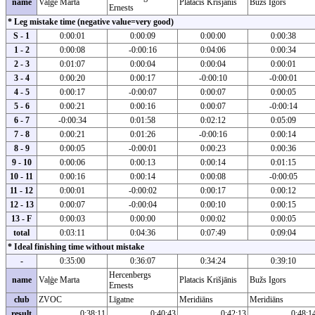
name
Vaļģe Marta
Platacis Krišjānis
Bužs Igors
Ernests
* Leg mistake time (negative value=very good)
S - 1
0:00:01
0:00:09
0:00:00
0:00:38
1 - 2
0:00:08
-0:00:16
0:04:06
0:00:34
2 - 3
0:01:07
0:00:04
0:00:04
0:00:01
3 - 4
0:00:20
0:00:17
-0:00:10
-0:00:01
4 - 5
0:00:17
-0:00:07
0:00:07
0:00:05
5 - 6
0:00:21
0:00:16
0:00:07
-0:00:14
6 - 7
-0:00:34
0:01:58
0:02:12
0:05:09
7 - 8
0:00:21
0:01:26
-0:00:16
0:00:14
8 - 9
0:00:05
-0:00:01
0:00:23
0:00:36
9 - 10
0:00:06
0:00:13
0:00:14
0:01:15
10 - 11
0:00:16
0:00:14
0:00:08
-0:00:05
11 - 12
0:00:01
-0:00:02
0:00:17
0:00:12
12 - 13
0:00:07
-0:00:04
0:00:10
0:00:15
13 - F
0:00:03
0:00:00
0:00:02
0:00:05
total
0:03:11
0:04:36
0:07:49
0:09:04
* Ideal finishing time without mistake
-
0:35:00
0:36:07
0:34:24
0:39:10
Hercenbergs
name
Vaļģe Marta
Platacis Krišjānis
Bužs Igors
Ernests
club
ZVOC
Līgatne
Meridiāns
Meridiāns
result
0:38:11
0:40:43
0:42:13
0:48:1